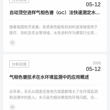
05-12
自动顶空进样气相色谱（GC）法快速测定水性
涂料中多种苯系物
随着我国经济发展，各类高性能有机材料逐渐被使用于
医疗、涂料及农业等领域，水性涂料作为建筑行业常用
的耗材，其应用范围较为广泛。而水性涂料中含有的
+
苯、甲苯和
2026
分析应用
05-12
气相色谱技术在水环境监测中的应用概述
近年来，无论从国家还是地方层面都增大了在环境监测
和治理中的投入。水污染为相对典型的环境问题，治理
和恢复水环境相对困难。当下我国在水环境监测方面陆
+
续出现了