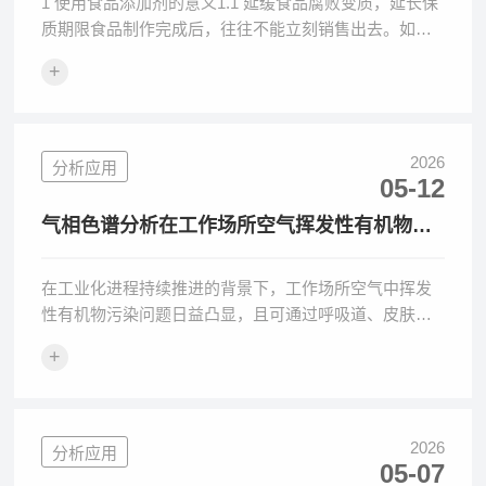
1 使用食品添加剂的意义1.1 延缓食品腐败变质，延长保
质期限食品制作完成后，往往不能立刻销售出去。如果
不添加防腐剂，食品在保存的过程中很容易滋生大量细
+
菌而迅速
2026
分析应用
05-12
气相色谱分析在工作场所空气挥发性有机物快
速测定中的应用
在工业化进程持续推进的背景下，工作场所空气中挥发
性有机物污染问题日益凸显，且可通过呼吸道、皮肤等
途径进入人体，对人体健康造成危害[1][2][3][4]
+
2026
分析应用
05-07