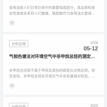
其质量控制的应用
食用油是人们日常饮食中的重要组成部分，其品质和安
全性直接关系到人们健康。脂肪酸作为食用油主要成
分，其种类、含量对食用油营养价值和稳定性具有重要
+
影响。因此，准确分
2026
分析应用
05-12
气相色谱法对环境空气中非甲烷总烃的测定研
究
非甲烷总烃是不属于甲烷及类别的碳氢化合物总称。研
究发现，非甲烷总烃在环境空气中含有量相对较低，不
会对人体和动植物造成影响。但是近年来，社会经济发
+
展造成大量废
2026
分析应用