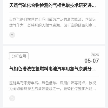
天然气硫化合物检测的气相色谱技术研究进
展、挑战与展望
天然气是目前世界上应用最为广泛的清洁能源，含硫天
然气作为一类特殊的天然气资源，因丰富的储量和高标
准的安全要求而备受关注[1][2]。含硫天然气中的硫化合
+
物可分为
2026
分析应用
05-07
气相色谱法在氢燃料电池汽车用氢气杂质分析
中的应用
氢能具有来源丰富、绿色低碳、应用广泛等特点，被视
为全球最具潜力的清洁能源之一，是替代传统化石能源
实现碳中和的重要途经。氢燃料电池是以氢为燃料，通
+
过电化学反