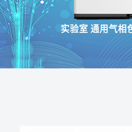
晓分色谱 - 气相色谱仪-常微痕量混合气体含量检测_|天然气|液化石油