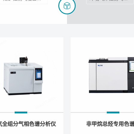
气全组分气相色谱分析仪
非甲烷总烃专用色