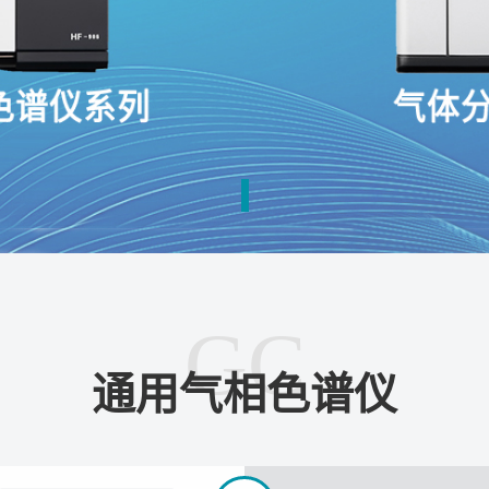
气|变压器油溶解气|工业环境气体|LNG|CNG|TVOC|NMHC测
GC
通用气相色谱仪