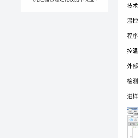
技术
温控
程序
控温
外部
检测
进样