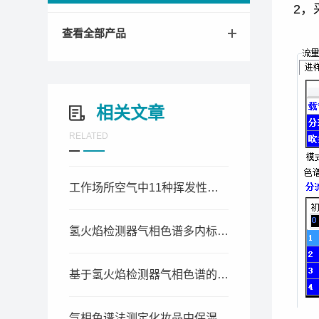
2，
查看全部产品
相关文章
RELATED
工作场所空气中11种挥发性有机物的毛细管柱-气相色谱同时测定法
氢火焰检测器气相色谱多内标法同时测定白酒中甲醇、酯类及其酸类含量
基于氢火焰检测器气相色谱的酱香型白酒酒精掺伪鉴别技术研究
气相色谱法测定化妆品中保湿剂及二甘醇的含量