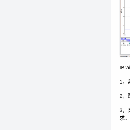
IBr
1，
2，
3，
求。